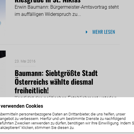
Erwin Baumann: Bürgermeister-Amtsvortrag steht
im auffälligen Widerspruch zu...
MEHR LESEN
23. Mai 2016
Baumann: Siebtgrößte Stadt
Österreichs wählte diesmal
freiheitlich!
Kandidat des politischen Establishment unterlag
trotz Wahlempfehlung...
 verwenden Cookies
MEHR LESEN
übermitteln personenbezogene Daten an Drittanbieter, die uns helfen, unser
ngebot zu verbessern. Hierfür und um bestimmte Dienste zu nachfolgend
eführten Zwecken verwenden zu dürfen, benötigen wir Ihre Einwilligung. Indem S
e akzeptieren" klicken, stimmen Sie diesen zu.