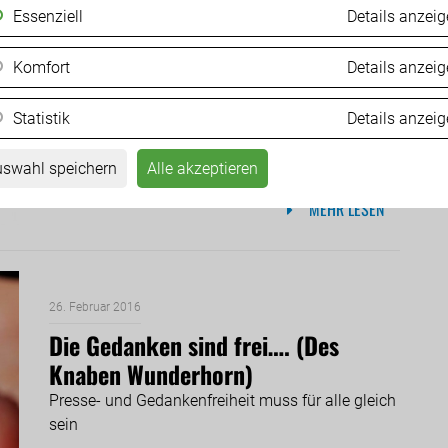
Essenziell
Details anzei
15. April 2016
Baumann: Containerdorf in Villach-
Komfort
Details anzei
Langauen trotz leerstehender
Statistik
Details anzei
Asylunterkünfte
Weitere Facetten des heillosen Chaos bei
swahl speichern
Alle akzeptieren
Bewältigung des Flüchtlingsansturms
MEHR LESEN
26. Februar 2016
Die Gedanken sind frei…. (Des
Knaben Wunderhorn)
Presse- und Gedankenfreiheit muss für alle gleich
sein