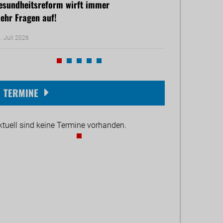
esundheitsreform wirft immer
380.000-Euro-H
ehr Fragen auf!
Adventhütten dar
. Juli 2026
30. Juni 2026
TERMINE
ktuell sind keine Termine vorhanden.