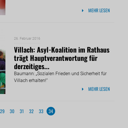
MEHR LESEN
26. Februar 2016
Villach: Asyl-Koalition im Rathaus
trägt Hauptverantwortung für
derzeitiges...
Baumann: „Sozialen Frieden und Sicherheit für
Villach erhalten!“
MEHR LESEN
29
30
31
32
33
34