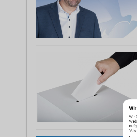
Wir
Wir 
Weba
aufg
"All