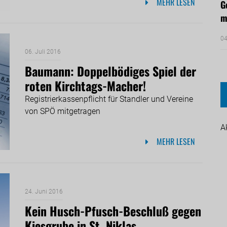
MEHR LESEN
G
m
04
06. Juli 2016
Baumann: Doppelbödiges Spiel der
roten Kirchtags-Macher!
Registrierkassenpflicht für Standler und Vereine
von SPÖ mitgetragen
A
MEHR LESEN
24. Juni 2016
Kein Husch-Pfusch-Beschluß gegen
Kiesgrube in St. Niklas