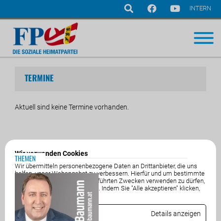
INTERN
Navigation
überspringen
TERMINE
Aktuell sind keine Termine vorhanden.
Wir verwenden Cookies
THEMEN
Wir übermitteln personenbezogene Daten an Drittanbieter, die uns
helfen, unser Webangebot zu verbessern. Hierfür und um bestimmte
Dienste zu nachfolgend aufgeführten Zwecken verwenden zu dürfen,
benötigen wir Ihre Einwilligung. Indem Sie "Alle akzeptieren" klicken,
stimmen Sie diesen zu.
Essenziell
Details anzeigen