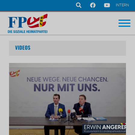
INTERN
Navigation
überspringen
VIDEOS