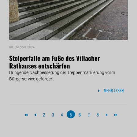
08. Oktober 2024
Stolperfalle am Fuße des Villacher
Rathauses entschärfen
Dringende Nachbesserung der Treppenmarkierung vorm
Bürgerservice gefordert
MEHR LESEN
2
3
4
5
6
7
8