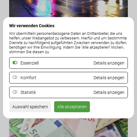
Wir verwenden Cookies
Wir übermitteln personenbezogene Daten an Drittanbieter, die uns
02. November 2024
helfen, unser Webangebot zu verbessern. Hierfür und um bestimmte
Entschärfung der Tiroler Brücke in Villach
Dienste zu nachfolgend aufgeführten Zwecken verwenden zu dürfen,
benötigen wir Ihre Einwilligung. Indem Sie "Alle akzeptieren" klicken,
Verkehrsreferent muss zum Wohle der Sicherheit tätig werden
stimmen Sie diesen zu.
MEHR LESEN
Essenziell
Details anzeigen
Komfort
Details anzeigen
Statistik
Details anzeigen
Auswahl speichern
Alle akzeptieren