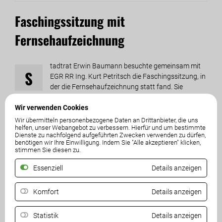
Faschingssitzung mit
Fernsehaufzeichnung
tadtrat Erwin Baumann besuchte gemeinsam mit
S
EGR RR Ing. Kurt Petritsch die Faschingssitzung, in
der die Fernsehaufzeichnung statt fand. Sie
erfreuten sich eines lustigen Abends und gratulierten zum
Wir verwenden Cookies
tollen Programm.
Wir übermitteln personenbezogene Daten an Drittanbieter, die uns
helfen, unser Webangebot zu verbessern. Hierfür und um bestimmte
Dienste zu nachfolgend aufgeführten Zwecken verwenden zu dürfen,
benötigen wir Ihre Einwilligung. Indem Sie "Alle akzeptieren" klicken,
stimmen Sie diesen zu.
Essenziell
Details anzeigen
Komfort
Details anzeigen
Statistik
Details anzeigen