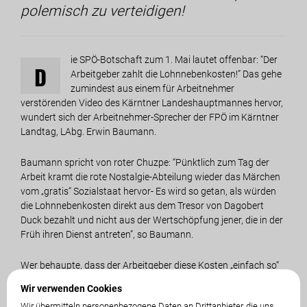
polemisch zu verteidigen!
ie SPÖ-Botschaft zum 1. Mai lautet offenbar: “Der
D
Arbeitgeber zahlt die Lohnnebenkosten!” Das gehe
zumindest aus einem für Arbeitnehmer
verstörenden Video des Kärntner Landeshauptmannes hervor,
wundert sich der Arbeitnehmer-Sprecher der FPÖ im Kärntner
Landtag, LAbg. Erwin Baumann.
Baumann spricht von roter Chuzpe: “Pünktlich zum Tag der
Arbeit kramt die rote Nostalgie-Abteilung wieder das Märchen
vom „gratis“ Sozialstaat hervor- Es wird so getan, als würden
die Lohnnebenkosten direkt aus dem Tresor von Dagobert
Duck bezahlt und nicht aus der Wertschöpfung jener, die in der
Früh ihren Dienst antreten”, so Baumann.
Wer behaupte, dass der Arbeitgeber diese Kosten „einfach so“
bezahle, glaube vermutlich auch, dass Zitronenfalter Zitronen
Wir verwenden Cookies
falten. Fakt sei hingegen, dass jeder Cent, den der Staat als
Wir übermitteln personenbezogene Daten an Drittanbieter, die uns