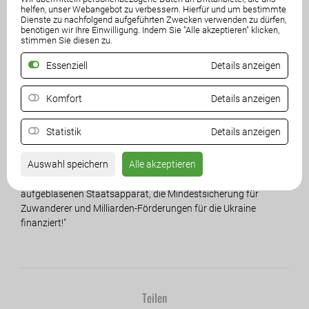
Lohnnebenkosten deklariere, Teil der Gesamtarbeitskosten sei.
helfen, unser Webangebot zu verbessern. Hierfür und um bestimmte
Dienste zu nachfolgend aufgeführten Zwecken verwenden zu dürfen,
benötigen wir Ihre Einwilligung. Indem Sie "Alle akzeptieren" klicken,
“Das ist Geld, das der Arbeitnehmer erwirtschaftet hat, er aber
stimmen Sie diesen zu.
nie auf seinem Konto sieht! Die Reallöhne bleiben im Keller, die
Wettbewerbsfähigkeit wird geschwächt und der Staat schöpft
Essenziell
Details anzeigen
den Rahm ab. Der Arbeitnehmer bekommt, was übrig bleibt”, so
Baumann wörtlich.
Komfort
Details anzeigen
Die freiheitliche Forderung zum 1. Mai laute, so der FPÖ-
Statistik
Details anzeigen
Abgeordnete: “Runter mit den Lohnnebenkosten, damit die
Leistung der Menschen endlich wieder entsprechend belohnt
Auswahl speichern
Alle akzeptieren
wird! Es kann nicht sein, dass der rote Finanzminister mit dem
hart verdienten Geld der Arbeitnehmer weiterhin einen
aufgeblasenen Staatsapparat, die Mindestsicherung für
Zuwanderer und Milliarden-Förderungen für die Ukraine
finanziert!"
Teilen