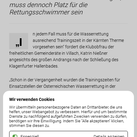
muss dennoch Platz für die
Rettungsschwimmer sein
n jedem Fall muss für die Wasserrettung
„I
ausreichend Trainingszeit in der Kärnten Therme
vorgesehen sein“ fordert die Klubobfrau der
freiheitlichen Gemeinderäte in Villach, Katrin Nießner
angesichts des großen Andrangs nach der Schließung des
Klagenfurter Hallenbades.
„Schon in der Vergangenheit wurden die Trainingszeiten für
Einsatzstellen der Österreichischen Wasserrettung in der
Kärnten Therme reduziert. Es ist unerlässlich, dass diese auch
in der kühleren Jahreszeit mit kontinuierlichem Üben ihre
Wir verwenden Cookies
Einsatzbereitschaft aufrechterhalten können“, zeigt sich
Wir übermitteln personenbezogene Daten an Drittanbieter, die uns
helfen, unser Webangebot zu verbessern. Hierfür und um bestimmte
Nießner besorgt.
Dienste zu nachfolgend aufgeführten Zwecken verwenden zu dürfen,
benötigen wir Ihre Einwilligung. Indem Sie "Alle akzeptieren" klicken,
stimmen Sie diesen zu.
„Der zeitliche Engpass für die Rettungskräfte zu Wasser allein
schon dadurch verschärft, dass jene Einsatzstellen, die bisher
Essenziell
Details anzeigen