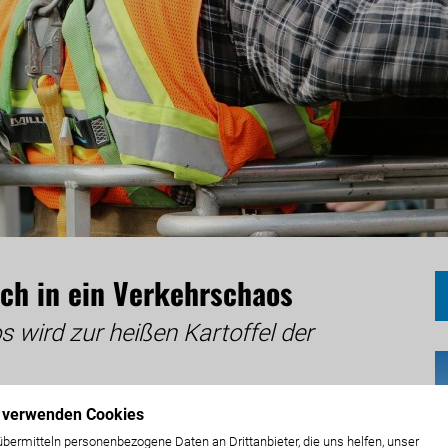
ach in ein Verkehrschaos
 wird zur heißen Kartoffel der
 verwenden Cookies
PÖ-Baureferent Harald Sobe und ERDE-Verkehrsreferent
übermitteln personenbezogene Daten an Drittanbieter, die uns helfen, unser