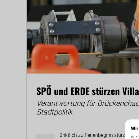
SPÖ und ERDE stürzen Vill
Verantwortung für Brückenchaos
Stadtpolitik
Wir
ünktlich zu Ferienbeginn stürzen S
Wir 