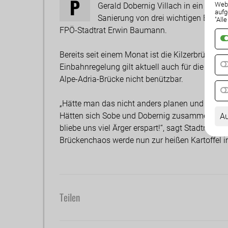
P
Weba
Gerald Dobernig Villach in ein Verke
aufg
Sanierung von drei wichtigen Brücken 
"All
FPÖ-Stadtrat Erwin Baumann.
Bereits seit einem Monat ist die Kilzerbrücke f
Einbahnregelung gilt aktuell auch für die Renns
Alpe-Adria-Brücke nicht benützbar.
„Hätte man das nicht anders planen und dami
Hätten sich Sobe und Dobernig zusammengesetz
Au
bliebe uns viel Ärger erspart!“, sagt Stadtrat 
Brückenchaos werde nun zur heißen Kartoffel in 
Teilen