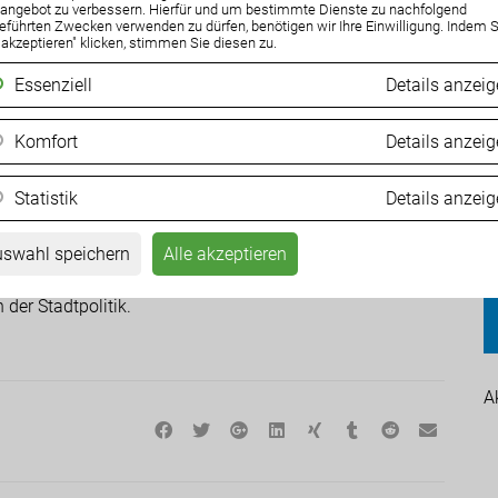
ngebot zu verbessern. Hierfür und um bestimmte Dienste zu nachfolgend
hrschaos. „Ohne jeden Grund wurde zeitgleich mit der
eführten Zwecken verwenden zu dürfen, benötigen wir Ihre Einwilligung. Indem S
begonnen. Das ist politische Scharlatanerie!“, kritisiert
e akzeptieren" klicken, stimmen Sie diesen zu.
Essenziell
Details anzei
ür den Verkehr gesperrt. Eine baustellenbedingte
G
Komfort
Details anzei
teiner Brücke. Und zu guter Letzt ist nun auch noch die
m
Statistik
Details anzei
04
t Staus und Verkehrsbehinderungen vermeiden können?
t und eine vernünftige Planung aufgesetzt, vollzogen,
swahl speichern
Alle akzeptieren
Erwin Baumann. Die Verantwortung für das aktuelle
der Stadtpolitik.
A