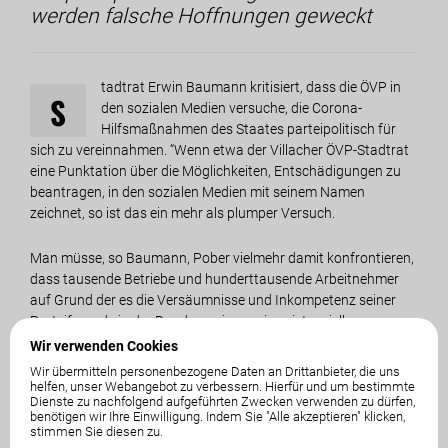
werden falsche Hoffnungen geweckt
tadtrat Erwin Baumann kritisiert, dass die ÖVP in
S
den sozialen Medien versuche, die Corona-
Hilfsmaßnahmen des Staates parteipolitisch für
sich zu vereinnahmen. “Wenn etwa der Villacher ÖVP-Stadtrat
eine Punktation über die Möglichkeiten, Entschädigungen zu
beantragen, in den sozialen Medien mit seinem Namen
zeichnet, so ist das ein mehr als plumper Versuch.
Man müsse, so Baumann, Pober vielmehr damit konfrontieren,
dass tausende Betriebe und hunderttausende Arbeitnehmer
auf Grund der es die Versäumnisse und Inkompetenz seiner
Parteifreunde in der Bundesregierung in existenzielle
Schwierigkeiten geraten sind, so Baumann weiter.
Wir verwenden Cookies
Wir übermitteln personenbezogene Daten an Drittanbieter, die uns
helfen, unser Webangebot zu verbessern. Hierfür und um bestimmte
Mit plumpen Täuschungsmanövern werden falsche
Dienste zu nachfolgend aufgeführten Zwecken verwenden zu dürfen,
Hoffnungen geweckt
benötigen wir Ihre Einwilligung. Indem Sie "Alle akzeptieren" klicken,
stimmen Sie diesen zu.