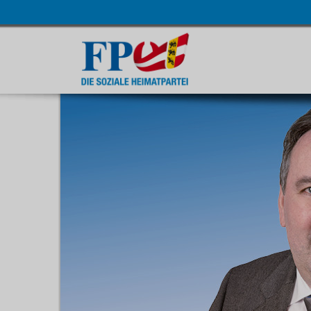
Navigatio
übersprin