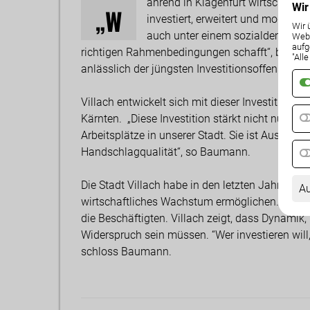
ährend in Klagenfurt wirtschaftlic
Wir
„W
investiert, erweitert und modernisi
Wir 
auch unter einem sozialdemokrat
Weba
aufg
richtigen Rahmenbedingungen schafft“, betont
"All
anlässlich der jüngsten Investitionsoffensive 
Villach entwickelt sich mit dieser Investition 
Kärnten. „Diese Investition stärkt nicht nur ei
Arbeitsplätze in unserer Stadt. Sie ist Ausdruck
Handschlagqualität“, so Baumann.
Die Stadt Villach habe in den letzten Jahren 
Au
wirtschaftliches Wachstum ermöglichen. Das 
die Beschäftigten. Villach zeigt, dass Dynamik
Widerspruch sein müssen. “Wer investieren will,
schloss Baumann.