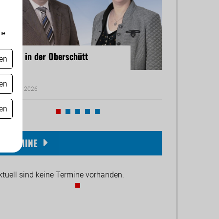
ie
ailufer in der Oberschütt
Schutz von Fra
gen
gen
. August 2026
06. August 2026
gen
TERMINE
ktuell sind keine Termine vorhanden.