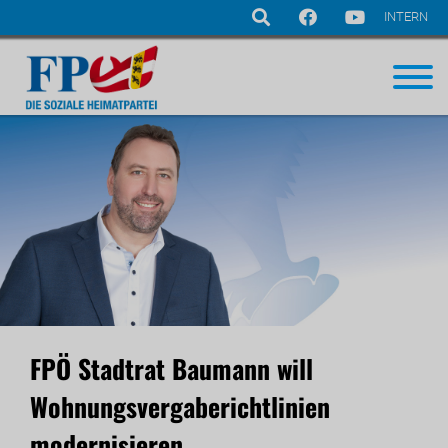
INTERN
Navigation
überspringen
FPÖ Stadtrat Baumann will
Wohnungsvergaberichtlinien
modernisieren