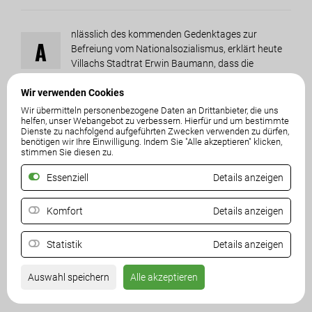
nlässlich des kommenden Gedenktages zur
A
Befreiung vom Nationalsozialismus, erklärt heute
Villachs Stadtrat Erwin Baumann, dass die
entsetzlichen Verbrechen des NS-Regimes klar zu verurteilen
sind. „Diese Gräueltaten dürfen sich nie mehr wiederholen. Wir
Wir verwenden Cookies
sind aufgefordert aus der Geschichte zu lernen und
Wir übermitteln personenbezogene Daten an Drittanbieter, die uns
helfen, unser Webangebot zu verbessern. Hierfür und um bestimmte
konsequent für Demokratie und Menschenrechte zu kämpfen“,
Dienste zu nachfolgend aufgeführten Zwecken verwenden zu dürfen,
so Baumann
benötigen wir Ihre Einwilligung. Indem Sie "Alle akzeptieren" klicken,
stimmen Sie diesen zu.
Essenziell
Details anzeigen
Teilen
Komfort
Details anzeigen
Statistik
Details anzeigen
Auswahl speichern
Alle akzeptieren
06. Mai 2017