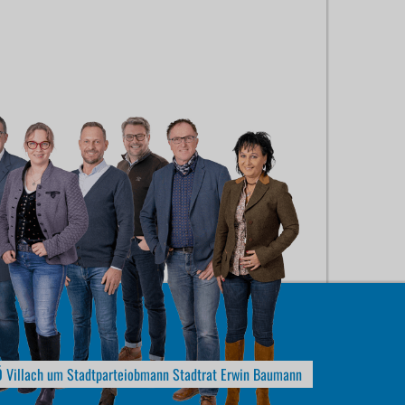
 Villach um Stadtparteiobmann Stadtrat Erwin Baumann