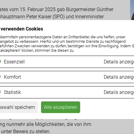
ates vom 15. Februar 2025 gab Bürgermeister Günther
shauptmann Peter Kaiser (SPÖ) und Innenminister
r die Schließung des Asylquartiers Langauen bekannt.
 verwenden Cookies
an Linder hat nun ergeben, dass das berüchtigte
G
übermitteln personenbezogene Daten an Drittanbieter, die uns helfen, unser
nlage um 140.000 Euro bekommen hat und weiterhin als
m
ngebot zu verbessern. Hierfür und um bestimmte Dienste zu nachfolgend
enz gehalten wird.
eführten Zwecken verwenden zu dürfen, benötigen wir Ihre Einwilligung. Indem S
e akzeptieren" klicken, stimmen Sie diesen zu.
04
r haben die Villacher Bürger hinters Licht geführt. Von
Essenziell
Details anzei
kann keine Rede sein. Investitionen in der
hr darauf hin, dass hier schon bald wieder Zuwanderer
Komfort
Details anzei
tadtparteiobmann Erwin Baumann.
Statistik
Details anzei
Gemeinderates fordert die FPÖ-Fraktion eine
itischen Trickserei. Des weiteren wird die FPÖ den
A
swahl speichern
Alle akzeptieren
fordern, in Gesprächen mit LH Kaiser und dem
 Langauen als Asylquartier endgültig umzusetzen. Albel
ng nunmehr alle Möglichkeiten, die von ihm
k unter Beweis zu stellen.