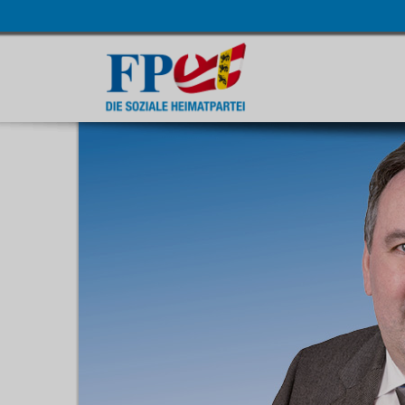
Navigatio
übersprin