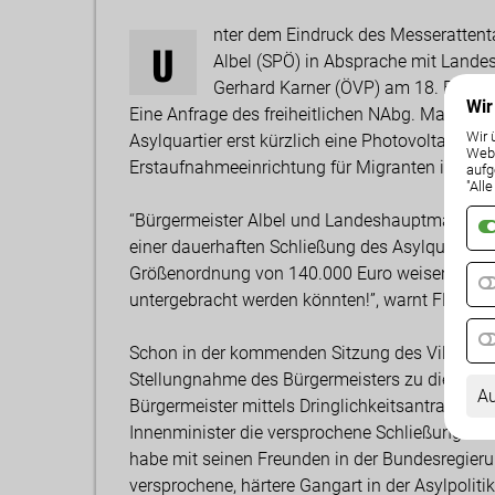
nter dem Eindruck des Messerattent
U
Albel (SPÖ) in Absprache mit Lande
Gerhard Karner (ÖVP) am 18. Februa
Wir
Eine Anfrage des freiheitlichen NAbg. Maximili
Wir 
Asylquartier erst kürzlich eine Photovoltaika
Weba
Erstaufnahmeeinrichtung für Migranten in Evid
aufg
"All
“Bürgermeister Albel und Landeshauptmann Kaise
einer dauerhaften Schließung des Asylquartiers 
Größenordnung von 140.000 Euro weisen vielme
untergebracht werden könnten!”, warnt FPÖ-S
Schon in der kommenden Sitzung des Villacher 
Stellungnahme des Bürgermeisters zu dieser pol
Au
Bürgermeister mittels Dringlichkeitsantrag auf
Innenminister die versprochene Schließung von
habe mit seinen Freunden in der Bundesregieru
versprochene, härtere Gangart in der Asylpoliti