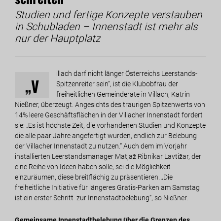
Studien und fertige Konzepte verstauben
in Schubladen – Innenstadt ist mehr als
nur der Hauptplatz
illach darf nicht länger Österreichs Leerstands-
„V
Spitzenreiter sein“, ist die Klubobfrau der
freiheitlichen Gemeinderäte in Villach, Katrin
Nießner, überzeugt. Angesichts des traurigen Spitzenwerts von
14% leere Geschäftsflächen in der Villacher Innenstadt fordert
sie: „Es ist höchste Zeit, die vorhandenen Studien und Konzepte
die alle paar Jahre angefertigt wurden, endlich zur Belebung
der Villacher Innenstadt zu nutzen.“ Auch dem im Vorjahr
installierten Leerstandsmanager Matjaž Ribnikar Lavtižar, der
eine Reihe von Ideen haben solle, sei die Möglichkeit
einzuräumen, diese breitflächig zu präsentieren. „Die
freiheitliche Initiative für längeres Gratis-Parken am Samstag
ist ein erster Schritt zur Innenstadtbelebung“, so Nießner.
Gemeinsame Innenstadtbelebung über die Grenzen des