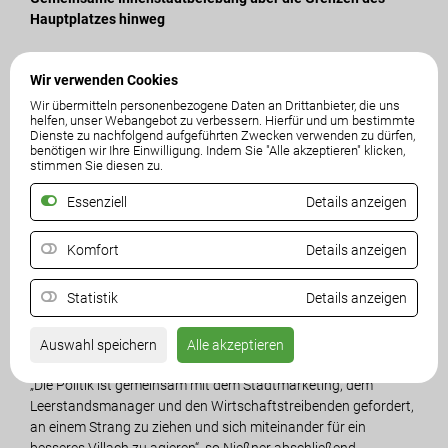
Hauptplatzes hinweg
„Die Innenstadt muss endlich als ein Ganzes betrachtet und
Wir verwenden Cookies
neben dem Hauptplatz selbst auch die angrenzenden
Wir übermitteln personenbezogene Daten an Drittanbieter, die uns
Einkaufsstraßen und –plätze wie die Italienerstraße mit dem
helfen, unser Webangebot zu verbessern. Hierfür und um bestimmte
Hans-Gasser-Platz, die Ringmauergasse, die Bahnhofsstraße
Dienste zu nachfolgend aufgeführten Zwecken verwenden zu dürfen,
mit dem Nikolaiplatz oder die Gerbergasse belebt werden“, gibt
benötigen wir Ihre Einwilligung. Indem Sie "Alle akzeptieren" klicken,
stimmen Sie diesen zu.
Nießner zu bedenken. Wie gut dies funktionieren könne, habe
sich bei Aktionen wie der langen Einkaufsnacht oder dem
Essenziell
Details anzeigen
„Silvester Honky Tonk“ gezeigt. Angesichts des Imageproblems
der Innenstadt lobt sie vor allem die klein- und
Komfort
Details anzeigen
mittelständischen Geschäftsbetreiber, die am Hauptplatz und
Co. durchhalten. Es sei höchste Zeit, ihnen das Leben leichter
zu machen.
Statistik
Details anzeigen
Auswahl speichern
Alle akzeptieren
„Die Politik ist gemeinsam mit dem Stadtmarketing, dem
Leerstandsmanager und den Wirtschaftstreibenden gefordert,
an einem Strang zu ziehen und sich miteinander für ein
besseres Villach zu agieren“, so Nießner abschließend.