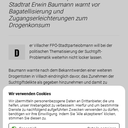
Stadtrat Erwin Baumann warnt vor
Bagatellisierung und
Zugangserleichterungen zum
Drogenkonsum
er Villacher FPÖ-Stadtparteiobmann will bei der
D
politischen Thematisierung der Suchtgift-
Problematik weiterhin nicht locker lassen.
Baumann warnte nach dem Bekanntwerden einer weiteren
Drogentoten in Villach eindringlich davor, das Zunehmen der
Suchtgiftdelikte als gegeben hinzunehmen und damit zu
bagatellisieren. Neuerlich führt Baumann den zunehmenden
Wir verwenden Cookies
Missbrauch von Drogen auf die Herabsetzung der Schwellen
zum Zugang von Suchtgift zurück. „Wenn ich heute - so wie in
Wir übermitteln personenbezogene Daten an Drittanbieter, die uns
helfen, unser Webangebot zu verbessern. Hierfür und um bestimmte
Klagenfurt - von der Stadt kostenlos Drogenbesteck bekomme,
Dienste zu nachfolgend aufgeführten Zwecken verwenden zu dürfen,
mich im Hanfshop über die Aufzucht von Cannabis-Pflanzen
benötigen wir Ihre Einwilligung. Indem Sie "Alle akzeptieren" klicken,
stimmen Sie diesen zu.
informieren und nächstens - so wie in Wien - Cannabis-
Automaten aufgestellt werden, braucht sich niemand zu