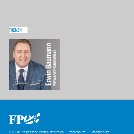
THEMEN
2026 © Freiheitliche Partei Österreich •
Impressum
•
Datenschutz