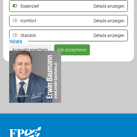
Essenziell
Details anzeigen
ZURÜCK
Komfort
Details anzeigen
Statistik
Details anzeigen
THEMEN
Auswahl speichern
Alle akzeptieren