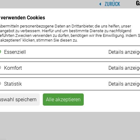
G
ZURÜCK
 verwenden Cookies
07
übermitteln personenbezogene Daten an Drittanbieter, die uns helfen, unser
ngebot zu verbessern. Hierfür und um bestimmte Dienste zu nachfolgend
eführten Zwecken verwenden zu dürfen, benötigen wir Ihre Einwilligung. Indem S
e akzeptieren" klicken, stimmen Sie diesen zu.
Essenziell
Details anzei
Komfort
Details anzei
A
Statistik
Details anzei
swahl speichern
Alle akzeptieren