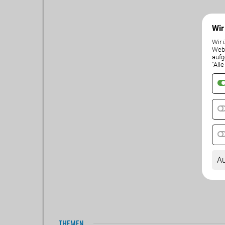
Wir
Wir 
Weba
aufg
"All
Au
THEMEN