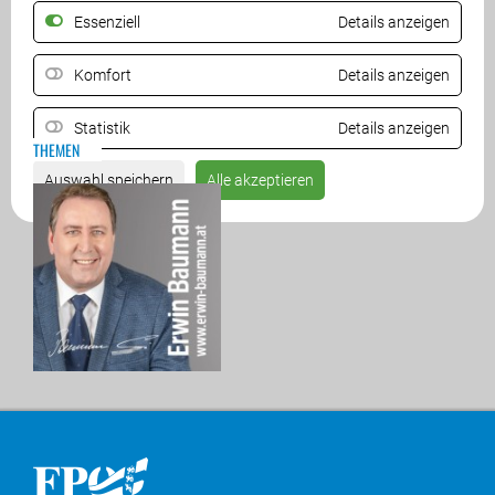
Essenziell
Details anzeigen
ZURÜCK
Komfort
Details anzeigen
Statistik
Details anzeigen
THEMEN
Auswahl speichern
Alle akzeptieren