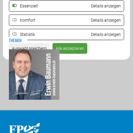
Essenziell
Details anzeigen
ZURÜCK
Komfort
Details anzeigen
Statistik
Details anzeigen
THEMEN
Auswahl speichern
Alle akzeptieren